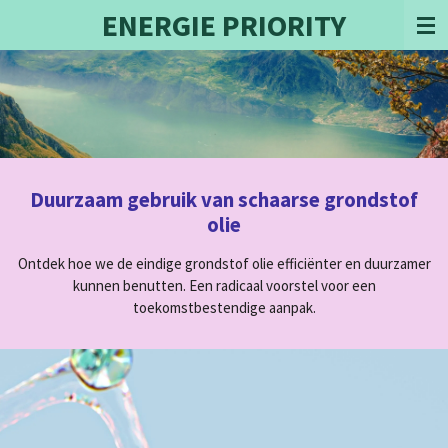
ENERGIE PRIORITY
Ga
direct
naar
de
hoofdinhoud
Duurzaam gebruik van schaarse grondstof
olie
Ontdek hoe we de eindige grondstof olie efficiënter en duurzamer
kunnen benutten. Een radicaal voorstel voor een
toekomstbestendige aanpak.