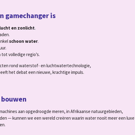
’n gamechanger is
lucht en zonlicht
.
aden.
enkel
schoon water
.
uur.
ot volledige regio’s.
ecten rond waterstof- en luchtwatertechnologie,
eeft het debat een nieuwe, krachtige impuls.
n bouwen
ze machines aan opgedroogde meren, in Afrikaanse natuurgebieden,
teden — kunnen we een wereld creëren waarin water nooit meer een luxe 
en.