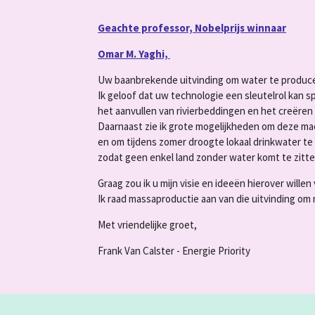
Geachte professor, Nobelprijs winnaar
Omar M. Yaghi,
Uw baanbrekende uitvinding om water te producer
Ik geloof dat uw technologie een sleutelrol kan 
het aanvullen van rivierbeddingen en het creëren v
Daarnaast zie ik grote mogelijkheden om deze ma
en om tijdens zomer droogte lokaal drinkwater te
zodat geen enkel land zonder water komt te zitte
Graag zou ik u mijn visie en ideeën hierover will
Ik raad massaproductie aan van die uitvinding om 
Met vriendelijke groet,
Frank Van Calster - Energie Priority