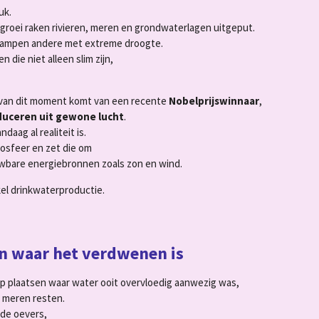
uk.
sgroei raken rivieren, meren en grondwaterlagen uitgeput.
, kampen andere met extreme droogte.
die niet alleen slim zijn,
van dit moment komt van een recente
Nobelprijswinnaar
,
duceren uit gewone lucht
.
ndaag al realiteit is.
osfeer en zet die om
wbare energiebronnen zoals zon en wind.
el drinkwaterproductie.
en waar het verdwenen is
op plaatsen waar water ooit overvloedig aanwezig was,
e meren resten.
de oevers,