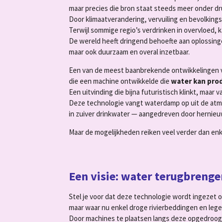
maar precies die bron staat steeds meer onder dr
Door klimaatverandering, vervuiling en bevolking
Terwijl sommige regio’s verdrinken in overvloed
De wereld heeft dringend behoefte aan oplossingen 
maar ook duurzaam en overal inzetbaar.
Een van de meest baanbrekende ontwikkelingen 
die een machine ontwikkelde die
water kan pro
Een uitvinding die bijna futuristisch klinkt, maar va
Deze technologie vangt waterdamp op uit de atm
in zuiver drinkwater — aangedreven door hernieu
Maar de mogelijkheden reiken veel verder dan enk
Een visie: water terugbreng
Stel je voor dat deze technologie wordt ingezet 
maar waar nu enkel droge rivierbeddingen en leg
Door machines te plaatsen langs deze opgedroog