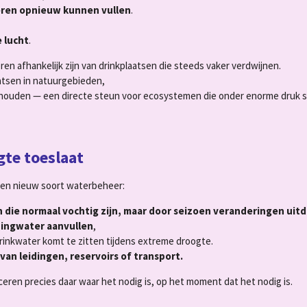
ren opnieuw kunnen vullen
.
 lucht
.
eren afhankelijk zijn van drinkplaatsen die steeds vaker verdwijnen.
atsen in natuurgebieden,
houden — een directe steun voor ecosystemen die onder enorme druk s
te toeslaat
een nieuw soort waterbeheer:
 die normaal vochtig zijn, maar door seizoen veranderingen uit
idingwater aanvullen
,
inkwater komt te zitten tijdens extreme droogte.
van leidingen, reservoirs of transport.
eren precies daar waar het nodig is, op het moment dat het nodig is.